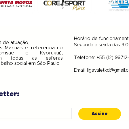
Horário de funcionamen
s de atuação,
Segunda a sexta das 9:0
s Marciais é referência no
omsae e Kyorugui),
​Telefone: +55 (12) 99712
em todas as esferas
abalho social em São Paulo.
Email:
ligavaletkd@gmail.
etter:
Assine