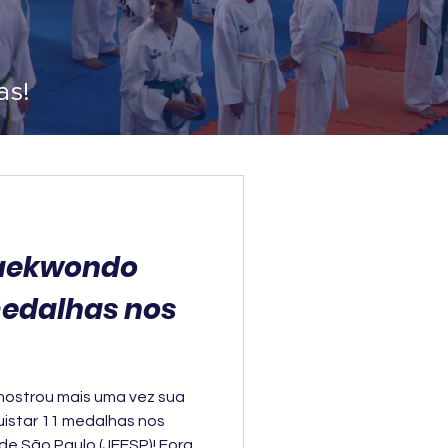
as!
Taekwondo
medalhas nos
mostrou mais uma vez sua
istar 11 medalhas nos
de São Paulo (JEESP)! Foram