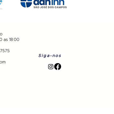
to
0 as 18:00
-7575
Siga-nos
com