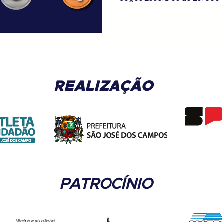
2 ouros, 5 pratas e 4 bron
marcada por técnica, supera
REALIZAÇÃO
PATROCÍNIO