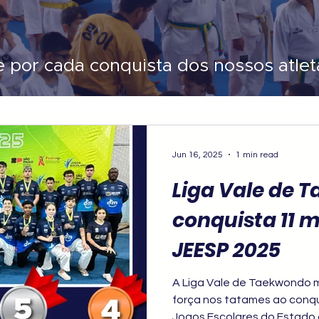
e por cada conquista dos nossos atlet
Jun 16, 2025
1 min read
Liga Vale de 
conquista 11 
JEESP 2025
A Liga Vale de Taekwondo 
força nos tatames ao conqu
Jogos Escolares do Estado 