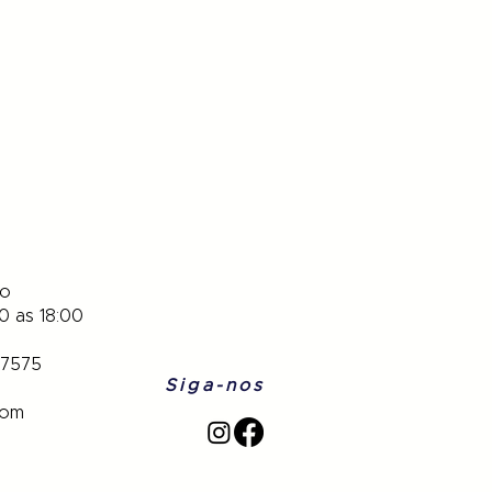
to
0 as 18:00
-7575
Siga-nos
com