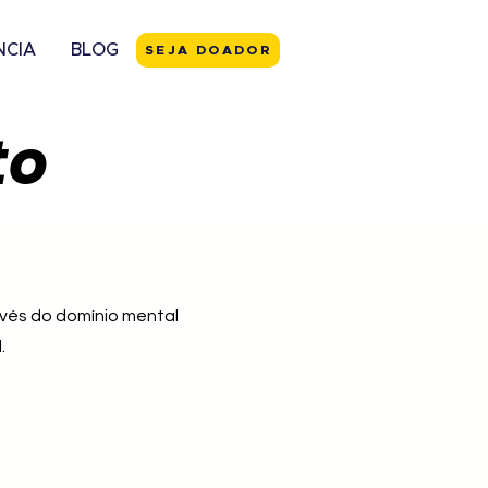
NCIA
BLOG
SEJA DOADOR
to
avés do domínio mental
l.