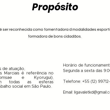
Propósito
 é ser reconhecida como fomentadora d modalidades esportiv
formadora de bons cidadãos.
Horário de funcionamen
s de atuação,
Segunda a sexta das 9:0
s Marciais é referência no
omsae e Kyorugui),
​Telefone: +55 (12) 99712
em todas as esferas
abalho social em São Paulo.
Email:
ligavaletkd@gmail.