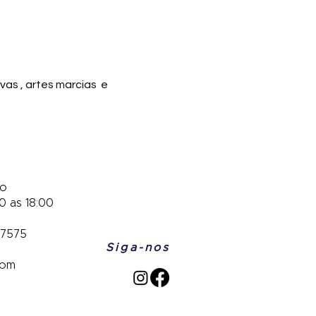
as , artes marcias e
to
0 as 18:00
-7575
Siga-nos
com