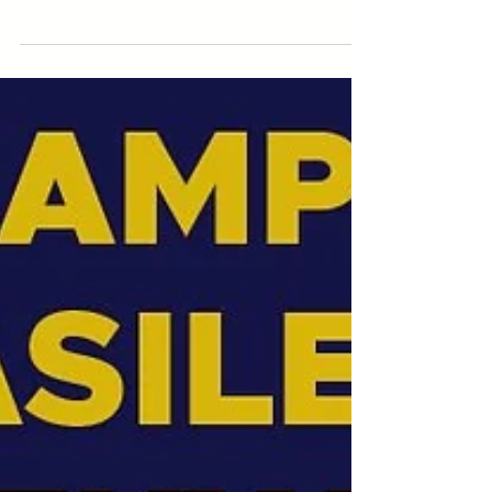
O atleta Allan Henrique Machado Leite,
representante da Liga Vale de
Taekwondo, conquistou o título de
Campeão Sub-17 acima de 73 kg nos
Jogos Escolares da Juventude 2025, uma
das competições mais importantes do
esporte estudantil brasileiro. Organizado
pelo COB (Comitê Olímpico do Brasil), o
evento reúne os melhores jovens atletas
do país e é considerado um dos principais
caminhos para quem busca ingressar no
alto rendimento. Os Jogos Escolares da
Juventude são reconhecidos