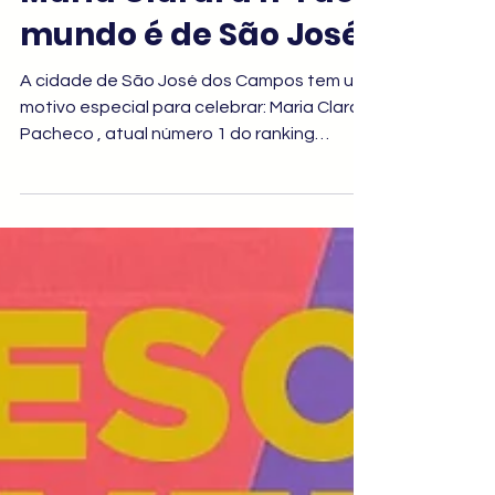
Maria Clara: a nº1 do
mundo é de São José
A cidade de São José dos Campos tem um
motivo especial para celebrar: Maria Clara
Pacheco , atual número 1 do ranking
mundial de Taekwondo, segue
representando o município com excelência
em importantes competições
intermunicipais, como os Jogos Regionais e
os Jogos Abertos do Estado de São Paulo.
Com resultados expressivos no cenário
internacional, ela leva o nome da cidade ao
topo do Taekwondo mundial, reforçando a
força do esporte de alto rendimento em
São José. A trajetóri