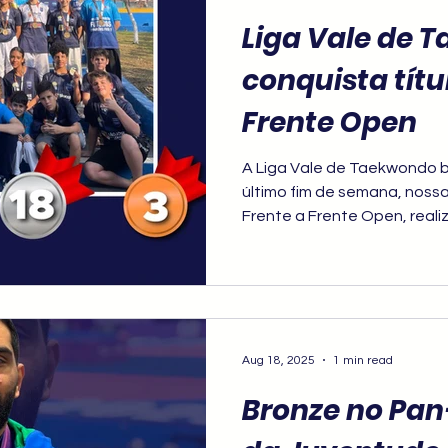
Liga Vale de 
conquista títu
Frente Open
A Liga Vale de Taekwondo b
último fim de semana, nossa
Frente a Frente Open, realiz
história com um desempenh
poomsae quanto na luta.
Aug 18, 2025
1 min read
Bronze no Pa