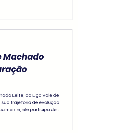
ue Machado
aração
hado Leite, da Liga Vale de
sua trajetória de evolução
ualmente, ele participa de
ia, uma etapa fundamental
écnico e experiência