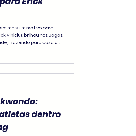
para Erick
tem mais um motivo para
ck Vinicius brilhou nos Jogos
de, trazendo para casa a
sentando com garra,
Brasil e a nossa equipe.
ekwondo:
atletas dentro
ng