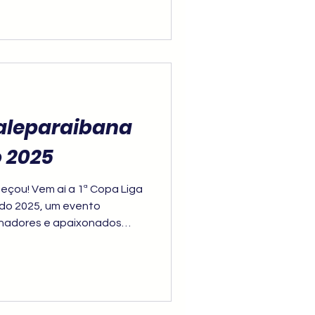
ade.
Valeparaibana
 2025
çou! Vem aí a 1ª Copa Liga
do 2025, um evento
einadores e apaixonados
 a primeira etapa do circuito
ria de pontos para as
 ano.