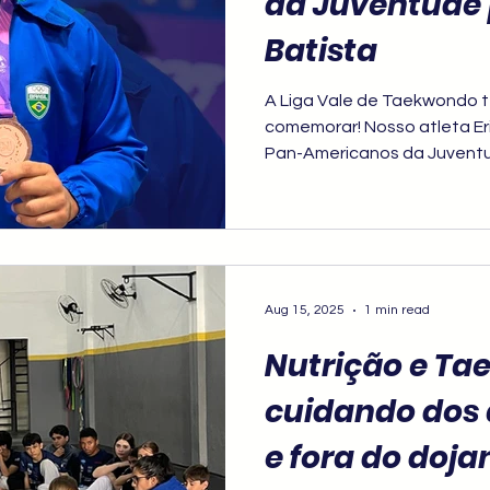
da Juventude 
Batista
A Liga Vale de Taekwondo 
comemorar! Nosso atleta Eri
Pan-Americanos da Juventu
medalha de bronze e repre
disciplina e determinação o 
Aug 15, 2025
1 min read
Nutrição e Ta
cuidando dos 
e fora do doja