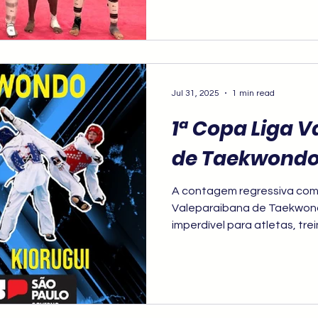
grandes nomes da modalid
Jul 31, 2025
1 min read
1ª Copa Liga 
de Taekwondo
A contagem regressiva come
Valeparaibana de Taekwon
imperdível para atletas, tr
pelas artes marciais. Esta é
classificatório, com somató
próximas fases ao longo do