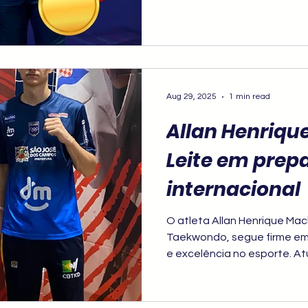
Aug 29, 2025
1 min read
Allan Henriq
Leite em prep
internacional
O atleta Allan Henrique Mac
Taekwondo, segue firme em 
e excelência no esporte. At
um Training Camp na Croác
para seu desenvolvimento t
internacional.