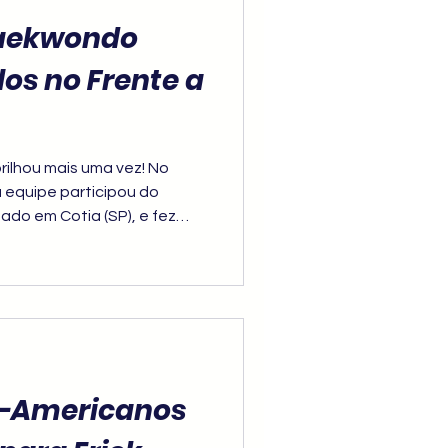
Taekwondo
los no Frente a
rilhou mais uma vez! No
 equipe participou do
ado em Cotia (SP), e fez
o memorável tanto no
n-Americanos