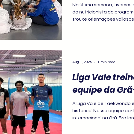
Na última semana, tivemos a
da nutricionista do program
trouxe orientações valiosa
Poomsae e Luta.
Aug 1, 2025
1 min read
Liga Vale trei
equipe da Gr
A Liga Vale de Taekwondo 
histórico! Nossa equipe par
internacional na Grã-Breta
maior tradição e força no 
treinamento acontece até o