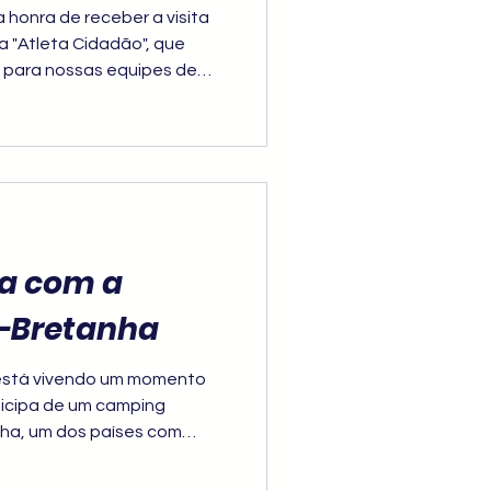
 honra de receber a visita
a "Atleta Cidadão", que
s para nossas equipes de
na com a
ã-Bretanha
está vivendo um momento
ticipa de um camping
nha, um dos países com
taekwondo mundial. O
 dia 9 de agosto e reúne