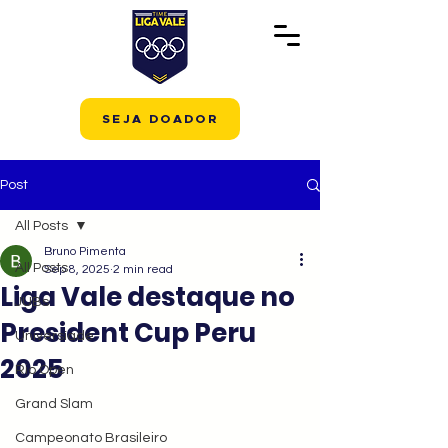
SEJA DOADOR
Post
All Posts
Bruno Pimenta
All Posts
Sep 8, 2025
2 min read
Liga Vale destaque no
JUBs
President Cup Peru
Universíade
2025
Rio Open
Grand Slam
Campeonato Brasileiro