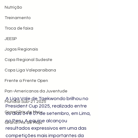
Nutrição
Treinamento
Troca de faixa
JEESP
Jogos Regionais
Copa Regional Sudeste
Copa Liga Valeparaibana
Frente a Frente Open
Pan-Americanos da Juventude
A Liga Vale de Taekwondo brilhou no 
Mundial Sub-21 2025
President Cup 2025, realizado entre 
Grand Prix de Muju
os dias 04 e 07 de setembro, em Lima, 
no Peru. A equipe alcançou 
Grand Prix de Muju
resultados expressivos em uma das 
competições mais importantes da 