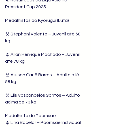
🥋 Resultados da Liga Vale no 
President Cup 2025
Medalhistas do Kyorugui (Luta)
🥇 Stephani Valente – Juvenil até 68 
kg
🥉 Allan Henrique Machado – Juvenil 
até 78 kg
🥉 Alisson Cauã Barros – Adulto até 
58 kg
🥉 Elis Vasconcelos Santos – Adulto 
acima de 73 kg
Medalhista do Poomsae:
🥉 Lina Bacelar – Poomsae Individual 